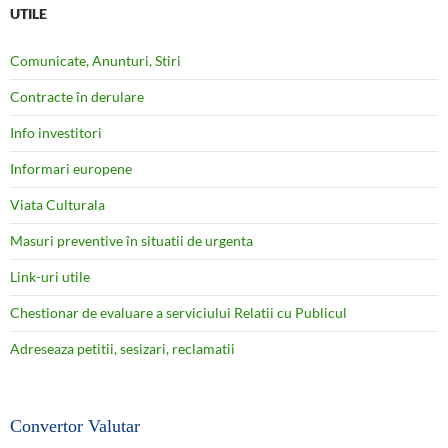
UTILE
Comunicate, Anunturi, Stiri
Contracte în derulare
Info investitori
Informari europene
Viata Culturala
Masuri preventive în situatii de urgenta
Link-uri utile
Chestionar de evaluare a serviciului Relatii cu Publicul
Adreseaza petitii, sesizari, reclamatii
Convertor Valutar